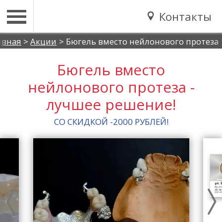
Контакты
Вы здесь
авная
>
Акции
>
Бюгель вместо нейлонового протеза
Бюгель вместо
нейлонового протеза -
лучшее решение!
СО СКИДКОЙ -2000 РУБЛЕЙ!